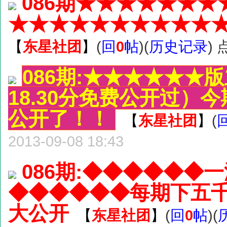
086期★★★★★★
★★★★★★★★★★★
【
东星社团
】
(
回
0
帖
)(
历史记录
) 
086期:★★★★★
18.30分免费公开过）今
公开了！！
【
东星社团
】
(
2013-09-08 18:43
086期:◆◆◆◆◆◆
◆◆◆◆◆◆每期下五千元
大公开
【
东星社团
】
(
回
0
帖
)(