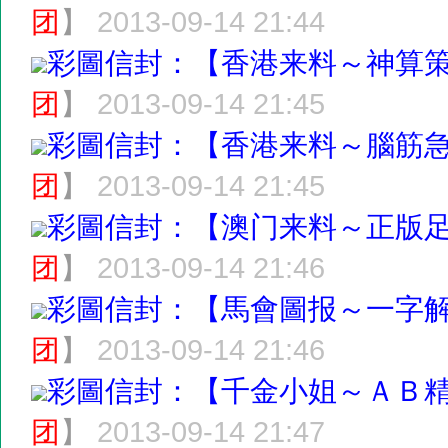
团
】
2013-09-14 21:44
彩圖信封：【香港来料～神算
团
】
2013-09-14 21:45
彩圖信封：【香港来料～腦筋
团
】
2013-09-14 21:45
彩圖信封：【澳门来料～正版
团
】
2013-09-14 21:46
彩圖信封：【馬會圖报～一字
团
】
2013-09-14 21:46
彩圖信封：【千金小姐～ＡＢ
团
】
2013-09-14 21:47