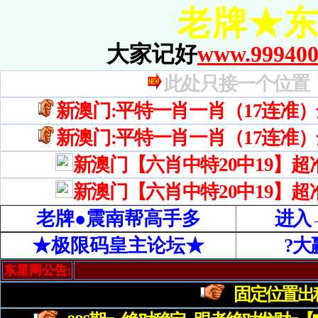
老牌★
大家记好
www.999400
此处只接一个位置！2
新澳门:平特一肖一肖（17连准
新澳门:平特一肖一肖（17连准
新澳门【六肖中特20中19】超准
新澳门【六肖中特20中19】超准
老牌●震南帮高手多
进入
★极限码皇主论坛★
?大
东星网公告:
十万火急
固定位置出