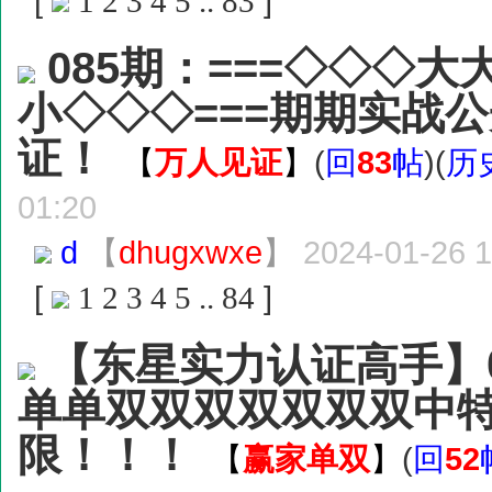
[
]
1
2
3
4
5
..
83
085期：===◇◇◇大
小◇◇◇===期期实战
证！
【
万人见证
】
(
回
83
帖
)(
历
01:20
d
【
dhugxwxe
】
2024-01-26 1
[
]
1
2
3
4
5
..
84
【东星实力认证高手】0
单单双双双双双双双中特
限！！！
【
赢家单双
】
(
回
52