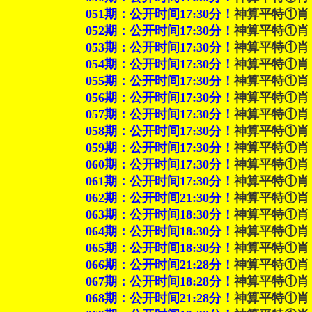
051期：公开时间17:30分！
神算平特①肖
052期：公开时间17:30分！
神算平特①肖
053期：公开时间17:30分！
神算平特①肖
054期：公开时间17:30分！
神算平特①肖
055期：公开时间17:30分！
神算平特①肖
056期：公开时间17:30分！
神算平特①肖
057期：公开时间17:30分！
神算平特①肖
058期：公开时间17:30分！
神算平特①肖
059期：公开时间17:30分！
神算平特①肖
060期：公开时间17:30分！
神算平特①肖
061期：公开时间17:30分！
神算平特①肖
062期：公开时间21:30分！
神算平特①肖
063期：公开时间18:30分！
神算平特①肖
064期：公开时间18:30分！
神算平特①肖
065期：公开时间18:30分！
神算平特①肖
066期：公开时间21:28分！
神算平特①肖
067期：公开时间18:28分！
神算平特①肖
068期：公开时间21:28分！
神算平特①肖