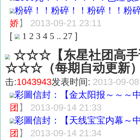
粉碎！！粉碎！！粉碎！！粉
娇
】
2013-09-21 23:11
[
]
1
2
3
4
5
..
27
☆☆☆【东星社团高手
☆☆☆（每期自动更新
击:
1043943
发表时间:
2013-09-08
彩圖信封：【金太阳报～～～
团
】
2013-09-14 21:33
彩圖信封：【天线宝宝内幕～
团
】
2013-09-14 21:34