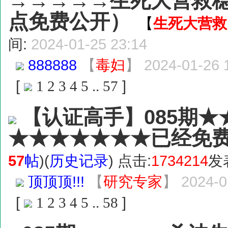
→→→→→生死大营救稳
点免费公开）
【
生死大营救
间:
2024-01-25 23:14
888888
【
毒妇
】
2024-01-26 
[
]
1
2
3
4
5
..
57
【认证高手】085期★
★★★★★★★已经免费
57
帖
)(
历史记录
) 点击:
1734214
发
顶顶顶!!!
【
研究专家
】
2024-0
[
]
1
2
3
4
5
..
58