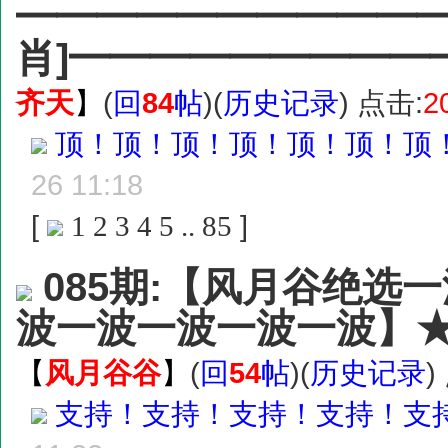
━━━━━━━━━━━
肖]━━━━━━━━━
齐天
】
(
回
84
帖
)(
历史记录
) 点击:
2
顶！顶！顶！顶！顶！顶！顶
26 11:18
[
]
1
2
3
4
5
..
85
085期:【风月谷绝选
波一波一波一波一波】
【
风月谷谷
】
(
回
54
帖
)(
历史记录
)
支持！支持！支持！支持！支