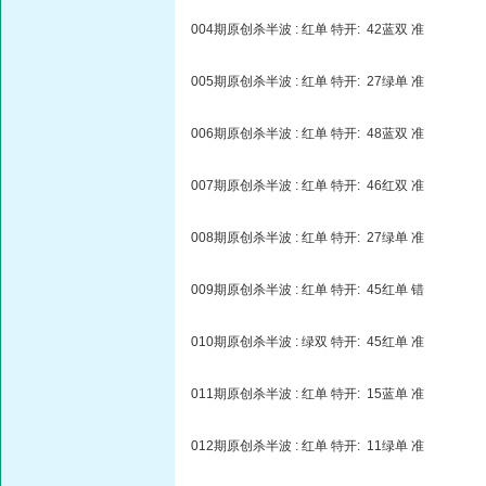
004期原创杀半波 : 红单 特开: 42蓝双 准
005期原创杀半波 : 红单 特开: 27绿单 准
006期原创杀半波 : 红单 特开: 48蓝双 准
007期原创杀半波 : 红单 特开: 46红双 准
008期原创杀半波 : 红单 特开: 27绿单 准
009期原创杀半波 : 红单 特开: 45红单 错
010期原创杀半波 : 绿双 特开: 45红单 准
011期原创杀半波 : 红单 特开: 15蓝单 准
012期原创杀半波 : 红单 特开: 11绿单 准