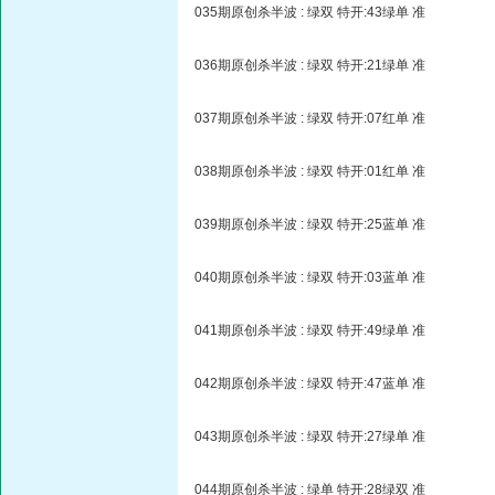
035期原创杀半波 : 绿双 特开:43绿单 准
036期原创杀半波 : 绿双 特开:21绿单 准
037期原创杀半波 : 绿双 特开:07红单 准
038期原创杀半波 : 绿双 特开:01红单 准
039期原创杀半波 : 绿双 特开:25蓝单 准
040期原创杀半波 : 绿双 特开:03蓝单 准
041期原创杀半波 : 绿双 特开:49绿单 准
042期原创杀半波 : 绿双 特开:47蓝单 准
043期原创杀半波 : 绿双 特开:27绿单 准
044期原创杀半波 : 绿单 特开:28绿双 准