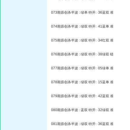
073期原创杀半波 : 绿单 特开: 36蓝双 准
074期原创杀半波 : 绿双 特开: 41蓝单 准
075期原创杀半波 : 绿双 特开: 34红双 准
076期原创杀半波 : 绿双 特开: 38绿双 错
077期原创杀半波 : 绿双 特开: 05绿单 准
078期原创杀半波 : 绿双 特开: 15蓝单 准
079期原创杀半波 : 绿双 特开: 42蓝双 准
080期原创杀半波 : 蓝双 特开: 32绿双 准
081期原创杀半波 : 绿双 特开: 36蓝双 准