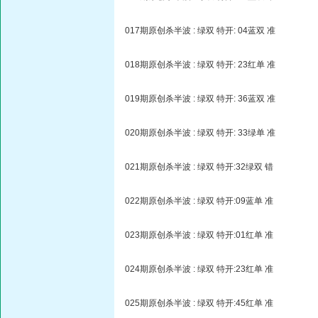
017期原创杀半波 : 绿双 特开: 04蓝双 准
018期原创杀半波 : 绿双 特开: 23红单 准
019期原创杀半波 : 绿双 特开: 36蓝双 准
020期原创杀半波 : 绿双 特开: 33绿单 准
021期原创杀半波 : 绿双 特开:32绿双 错
022期原创杀半波 : 绿双 特开:09蓝单 准
023期原创杀半波 : 绿双 特开:01红单 准
024期原创杀半波 : 绿双 特开:23红单 准
025期原创杀半波 : 绿双 特开:45红单 准