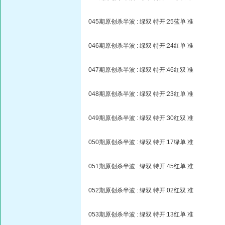
045期原创杀半波 : 绿双 特开:25蓝单 准
046期原创杀半波 : 绿双 特开:24红单 准
047期原创杀半波 : 绿双 特开:46红双 准
048期原创杀半波 : 绿双 特开:23红单 准
049期原创杀半波 : 绿双 特开:30红双 准
050期原创杀半波 : 绿双 特开:17绿单 准
051期原创杀半波 : 绿双 特开:45红单 准
052期原创杀半波 : 绿双 特开:02红双 准
053期原创杀半波 : 绿双 特开:13红单 准