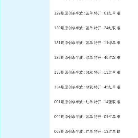
129期原创杀半波 : 蓝单 特开: 01红单 准
130期原创杀半波 : 蓝单 特开: 24红双 准
131期原创杀半波 : 蓝单 特开: 11绿单 准
132期原创杀半波 : 绿单 特开: 46红双 准
133期原创杀半波 : 绿双 特开: 13红单 准
134期原创杀半波 : 绿双 特开: 45红单 准
001期原创杀半波 : 红单 特开: 14蓝双 准
002期原创杀半波 : 蓝单 特开: 01红单 准
003期原创杀半波 : 红单 特开: 13红单 错