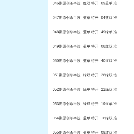
046期原创杀半波 : 红双 特开: 09蓝单 准
047期原创杀半波 : 蓝单 特开: 04蓝双 准
048期原创杀半波 : 蓝单 特开: 49绿单 准
049期原创杀半波 : 蓝单 特开: 08红双 准
050期原创杀半波 : 蓝单 特开: 40红双 准
051期原创杀半波 : 绿双 特开: 28绿双 错
052期原创杀半波 : 绿单 特开: 22绿双 准
053期原创杀半波 : 绿双 特开: 19红单 准
054期原创杀半波 : 蓝单 特开: 16绿双 准
055期原创杀半波 : 蓝单 特开: 08红双 准