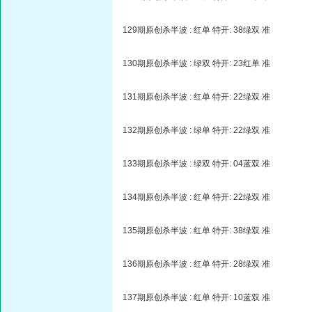
129期原创杀半波 : 红单 特开: 38绿双 准
130期原创杀半波 : 绿双 特开: 23红单 准
131期原创杀半波 : 红单 特开: 22绿双 准
132期原创杀半波 : 绿单 特开: 22绿双 准
133期原创杀半波 : 绿双 特开: 04蓝双 准
134期原创杀半波 : 红单 特开: 22绿双 准
135期原创杀半波 : 红单 特开: 38绿双 准
136期原创杀半波 : 红单 特开: 28绿双 准
137期原创杀半波 : 红单 特开: 10蓝双 准