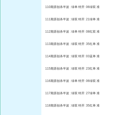
110期原创杀半波 : 绿单 特开: 06绿双 准
111期原创杀半波 : 绿双 特开: 21绿单 准
112期原创杀半波 : 绿单 特开: 08红双 准
113期原创杀半波 : 绿双 特开: 35红单 准
114期原创杀半波 : 绿双 特开: 03蓝单 准
115期原创杀半波 : 绿双 特开: 23红单 准
116期原创杀半波 : 绿单 特开: 06绿双 准
117期原创杀半波 : 绿双 特开: 27绿单 准
118期原创杀半波 : 绿双 特开: 35红单 准