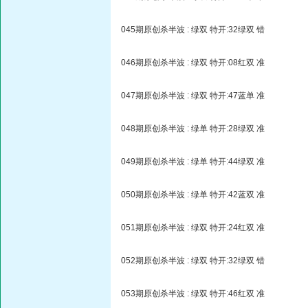
045期原创杀半波 : 绿双 特开:32绿双 错
046期原创杀半波 : 绿双 特开:08红双 准
047期原创杀半波 : 绿双 特开:47蓝单 准
048期原创杀半波 : 绿单 特开:28绿双 准
049期原创杀半波 : 绿单 特开:44绿双 准
050期原创杀半波 : 绿单 特开:42蓝双 准
051期原创杀半波 : 绿双 特开:24红双 准
052期原创杀半波 : 绿双 特开:32绿双 错
053期原创杀半波 : 绿双 特开:46红双 准