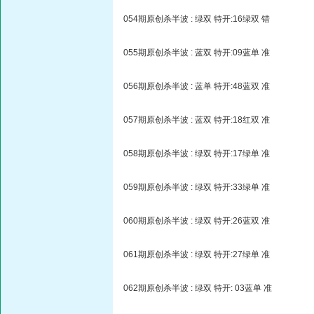
054期原创杀半波 : 绿双 特开:16绿双 错
055期原创杀半波 : 蓝双 特开:09蓝单 准
056期原创杀半波 : 蓝单 特开:48蓝双 准
057期原创杀半波 : 蓝双 特开:18红双 准
058期原创杀半波 : 绿双 特开:17绿单 准
059期原创杀半波 : 绿双 特开:33绿单 准
060期原创杀半波 : 绿双 特开:26蓝双 准
061期原创杀半波 : 绿双 特开:27绿单 准
062期原创杀半波 : 绿双 特开: 03蓝单 准