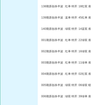
138期原创杀半波 : 红单 特开: 18红双 准
139期原创杀半波 : 蓝单 特开: 45红单 准
140期原创杀半波 : 绿双 特开: 14蓝双 准
001期原创杀半波 : 红单 特开: 22绿双 准
002期原创杀半波 : 红单 特开: 16绿双 准
003期原创杀半波 : 红单 特开: 11绿单 准
004期原创杀半波 : 红单 特开: 02红双 准
005期原创杀半波 : 绿双 特开: 06绿双 错
006期原创杀半波 : 绿双 特开: 39绿单 准