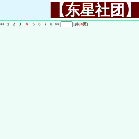
【东星社团】或名
<<
1
2
3
4
5
6
7
8
>>
[共
84
页]