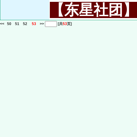
【东星社团】或名
<<
50
51
52
53
>>
[共
53
页]