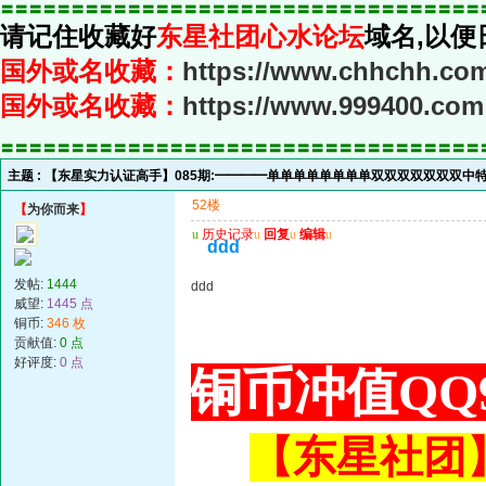
〓〓〓〓〓〓〓〓〓〓〓〓〓〓〓〓〓〓〓〓〓〓〓〓〓〓〓〓〓〓〓〓〓〓
请记住收藏好
东星社团心水论坛
域名,以便
国外或名收藏：
https://www.chhchh.co
国外或名收藏：
https://www.999400.com
〓〓〓〓〓〓〓〓〓〓〓〓〓〓〓〓〓〓〓〓〓〓〓〓〓〓〓〓〓〓〓〓〓〓
主题 :
【东星实力认证高手】085期:━━━━单单单单单单单单双双双双双双双中
52楼
【
为你而来
】
u
历史记录
u
回复
u
编辑
u
ddd
发帖:
1444
ddd
威望:
1445 点
铜币:
346 枚
贡献值:
0 点
好评度:
0 点
铜币冲值QQ9
【东星社团】或