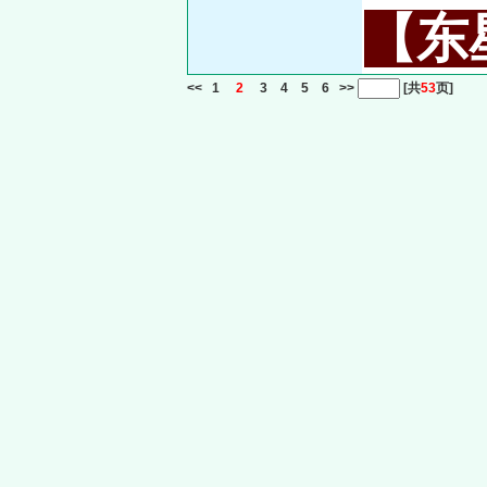
【东星
<<
1
2
3
4
5
6
>>
[共
53
页]