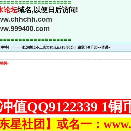
〓〓〓〓〓〓〓〓〓〓〓〓〓〓〓〓〓〓〓
水论坛
域名,以便日后访问!
www.chhchh.com
www.999400.com
〓〓〓〓〓〓〓〓〓〓〓〓〓〓〓〓〓〓〓
中特〗━━━永远也比不上实力的见证(18.30分）跟我下8千元~~请进~
编辑
u
冲值QQ9122339 1
东星社团】或名一：www.ch