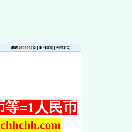
阅读
1505267
次 |
返回首页
|
关闭本页
铜币等=1人民币
hchh.com