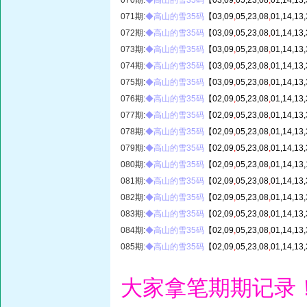
070期:
◆高山的雪35码
【03,09
,
05,23
,08
,
01,14,13,
071期:
◆高山的雪35码
【03,09
,
05,23
,08
,
01,14,13,
072期:
◆高山的雪35码
【03,09
,
05,23
,08
,
01,14,13,
073期:
◆高山的雪35码
【03,09
,
05,23
,08
,
01,14,13,
074期:
◆高山的雪35码
【03,09
,
05,23
,08
,
01,14,13,
075期:
◆高山的雪35码
【03,09
,
05,23
,08
,
01,14,13,
076期:
◆高山的雪35码
【02,09
,
05,23
,08
,
01,14,13,
077期:
◆高山的雪35码
【02,09
,
05,23
,08
,
01,14,13,
078期:
◆高山的雪35码
【02,09
,
05,23
,08
,
01,14,13,
079期:
◆高山的雪35码
【02,09
,
05,23
,08
,
01,14,13,
080期:
◆高山的雪35码
【02,09
,
05,23
,08
,
01,14,13,
081期:
◆高山的雪35码
【02,09
,
05,23
,08
,
01,14,13,
082期:
◆高山的雪35码
【02,09
,
05,23
,08
,
01,14,13,
083期:
◆高山的雪35码
【02,09
,
05,23
,08
,
01,14,13,
084期:
◆高山的雪35码
【02,09
,
05,23
,08
,
01,14,13,
085期:
◆高山的雪35码
【02,09
,
05,23
,08
,
01,14,13,
大家拿笔期期记录