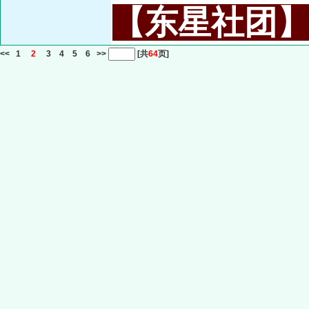
【东星社团】或名
<<
1
2
3
4
5
6
>>
[共
64
页]