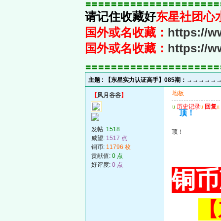
〓〓〓〓〓〓〓〓〓〓〓〓〓〓〓〓〓〓〓〓〓
请记住收藏好
东星社团心
国外或名收藏：
https://
国外或名收藏：
https://
〓〓〓〓〓〓〓〓〓〓〓〓〓〓〓〓〓〓〓〓〓
主题 :
【东星实力认证高手】085期：→→→→→
地板
【
风月谷谷
】
u
历史记录
u
回复
u
顶！
发帖:
1518
顶！
威望:
1517 点
铜币:
11796 枚
贡献值:
0 点
好评度:
0 点
铜币
【