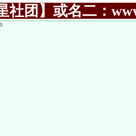
社团】或名二：www.99
]