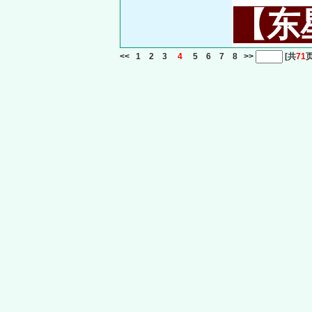
【东星
<<
1
2
3
4
5
6
7
8
>>
[共
71
页