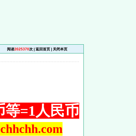
阅读
2025370
次 |
返回首页
|
关闭本页
铜币等=1人民币
hchh.com