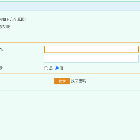
有如下几个原因:
索功能
名
录
是
否
找回密码