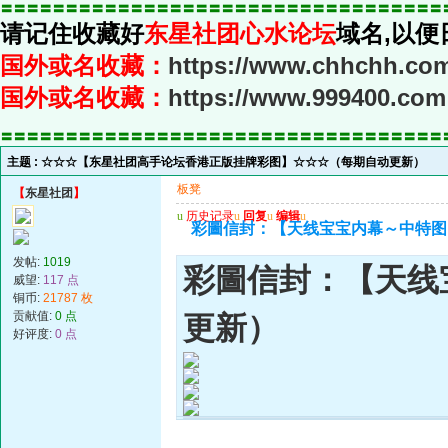
〓〓〓〓〓〓〓〓〓〓〓〓〓〓〓〓〓〓〓〓〓〓〓〓〓〓〓〓〓〓〓〓〓〓
请记住收藏好
东星社团心水论坛
域名,以便
国外或名收藏：
https://www.chhchh.co
国外或名收藏：
https://www.999400.com
〓〓〓〓〓〓〓〓〓〓〓〓〓〓〓〓〓〓〓〓〓〓〓〓〓〓〓〓〓〓〓〓〓〓
主题 :
☆☆☆【东星社团高手论坛香港正版挂牌彩图】☆☆☆（每期自动更新）
板凳
【
东星社团
】
u
历史记录
u
回复
u
编辑
u
彩圖信封：【天线宝宝内幕～中特图
发帖:
1019
彩圖信封：【天线
威望:
117 点
铜币:
21787 枚
贡献值:
0 点
更新）
好评度:
0 点