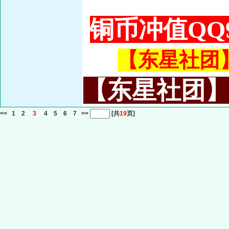
铜币冲值QQ9
【东星社团】或
【东星社团】或名
<<
1
2
3
4
5
6
7
>>
[共
19
页]