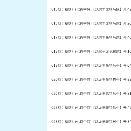
015期〖糖糖〗(七肖中特)【鸡虎羊龙猪马鼠】开:4
016期〖糖糖〗(七肖中特)【鸡虎羊龙猪马蛇】开:2
017期〖糖糖〗(七肖中特)【鸡虎羊兔猪马蛇】开:4
018期〖糖糖〗(七肖中特)【鸡猴子龙兔猪蛇】开:1
019期〖糖糖〗(七肖中特)【鸡龙羊兔猪马牛】开:0
020期〖糖糖〗(七肖中特)【鸡龙羊兔猪狗牛】开:3
026期〖糖糖〗(七肖中特)【鸡龙羊鼠猪马牛】开:3
027期〖糖糖〗(七肖中特)【鸡龙羊蛇猪马牛】开:4
028期〖糖糖〗(七肖中特)【鸡龙羊蛇猪猴牛】开:3