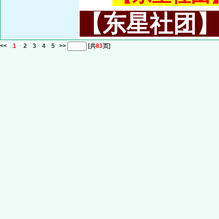
【东星社团】或名
<<
1
2
3
4
5
>>
[共
83
页]