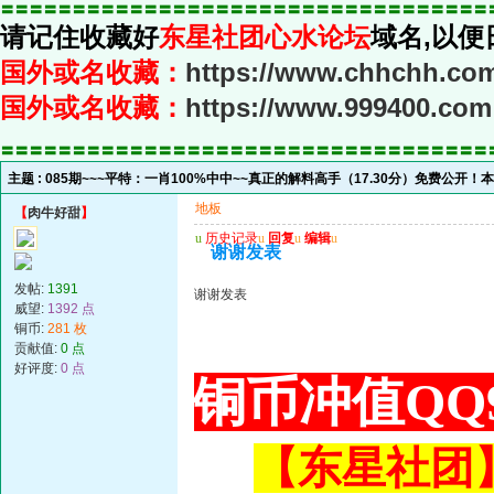
〓〓〓〓〓〓〓〓〓〓〓〓〓〓〓〓〓〓〓〓〓〓〓〓〓〓〓〓〓〓〓〓〓〓
请记住收藏好
东星社团心水论坛
域名,以便
国外或名收藏：
https://www.chhchh.co
国外或名收藏：
https://www.999400.com
〓〓〓〓〓〓〓〓〓〓〓〓〓〓〓〓〓〓〓〓〓〓〓〓〓〓〓〓〓〓〓〓〓〓
主题 :
085期~~~平特：一肖100%中中~~真正的解料高手（17.30分）免费公开！
地板
【
肉牛好甜
】
u
历史记录
u
回复
u
编辑
u
谢谢发表
发帖:
1391
谢谢发表
威望:
1392 点
铜币:
281 枚
贡献值:
0 点
好评度:
0 点
铜币冲值QQ9
【东星社团】或