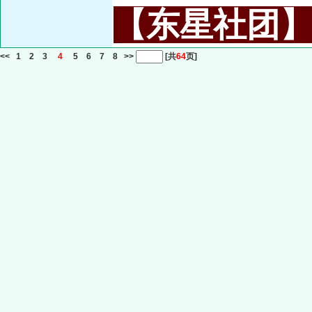
【东星社团】或名
<<
1
2
3
4
5
6
7
8
>>
[共
64
页]