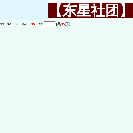
【东星社团】或名
<<
82
83
84
85
>>
[共
85
页]