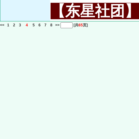
【东星社团】或名
<<
1
2
3
4
5
6
7
8
>>
[共
65
页]