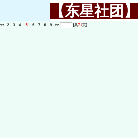
【东星社团】或名
<<
2
3
4
5
6
7
8
9
>>
[共
71
页]