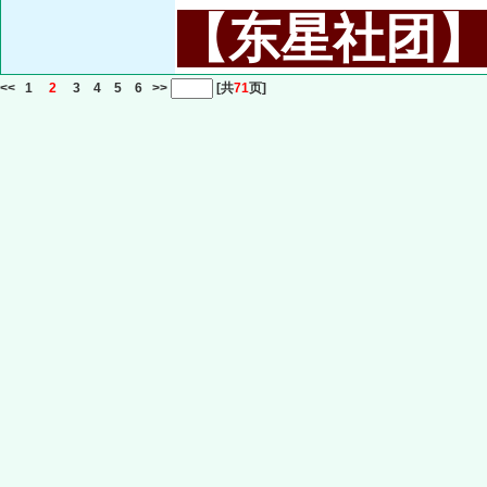
【东星社团】或名
<<
1
2
3
4
5
6
>>
[共
71
页]