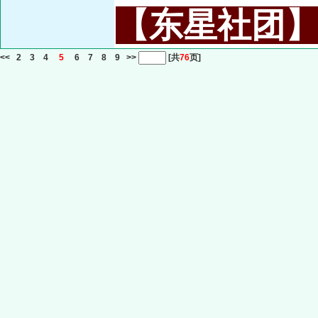
【东星社团】或名
<<
2
3
4
5
6
7
8
9
>>
[共
76
页]