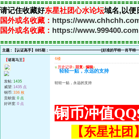
〓〓〓〓〓〓〓〓〓〓〓〓〓〓〓〓〓〓〓〓〓〓〓〓〓〓〓〓〓〓〓〓〓〓
请记住收藏好
东星社团心水论坛
域名,以便
国外或名收藏：
https://www.chhchh.co
国外或名收藏：
https://www.999400.com
〓〓〓〓〓〓〓〓〓〓〓〓〓〓〓〓〓〓〓〓〓〓〓〓〓〓〓〓〓〓〓〓〓〓
主题 :
【认证高手】085期：━━━━━━━━━━━━━━[好准的平特一肖平特
6楼
【
诸葛马王
】
u
历史记录
u
回复
u
编辑
u
轻轻一贴，永远的支持
发帖:
1435
轻轻一贴，永远的支持
威望:
1435 点
铜币:
336 枚
贡献值:
0 点
好评度:
0 点
铜币冲值QQ9
【东星社团】或