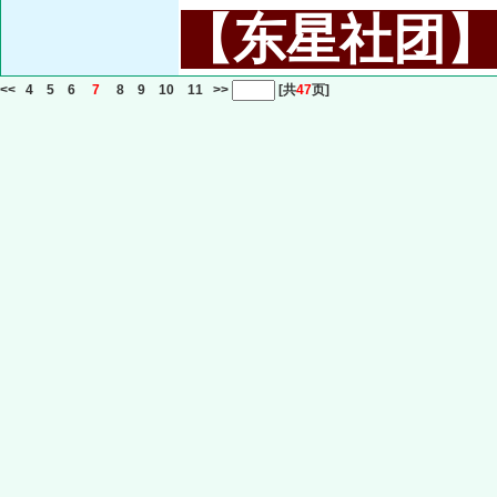
【东星社团】或名
<<
4
5
6
7
8
9
10
11
>>
[共
47
页]