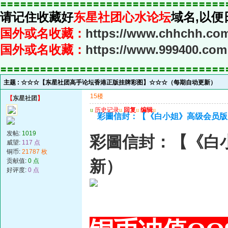
〓〓〓〓〓〓〓〓〓〓〓〓〓〓〓〓〓〓〓〓〓〓〓〓〓〓〓〓〓〓〓〓〓〓
请记住收藏好
东星社团心水论坛
域名,以便
国外或名收藏：
https://www.chhchh.co
国外或名收藏：
https://www.999400.com
〓〓〓〓〓〓〓〓〓〓〓〓〓〓〓〓〓〓〓〓〓〓〓〓〓〓〓〓〓〓〓〓〓〓
主题 :
☆☆☆【东星社团高手论坛香港正版挂牌彩图】☆☆☆（每期自动更新）
15楼
【
东星社团
】
u
历史记录
u
回复
u
编辑
u
彩圖信封：【《白小姐》高级会员版
发帖:
1019
彩圖信封：【《白
威望:
117 点
铜币:
21787 枚
贡献值:
0 点
新）
好评度:
0 点