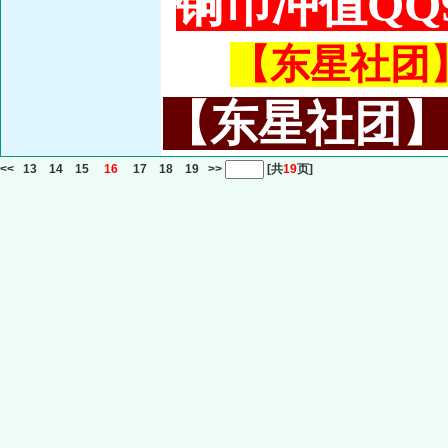
铜币冲值QQ9
【东星社团】或
【东星社团】或名
<<
13
14
15
16
17
18
19
>>
[共
19
页]