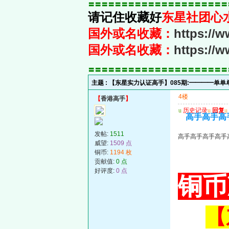
〓〓〓〓〓〓〓〓〓〓〓〓〓〓〓〓〓〓〓〓〓
请记住收藏好
东星社团心
国外或名收藏：
https://
国外或名收藏：
https://
〓〓〓〓〓〓〓〓〓〓〓〓〓〓〓〓〓〓〓〓〓
主题 :
【东星实力认证高手】085期:━━━━单
4楼
【
香港高手
】
u
历史记录
u
回复
u
高手高手高
发帖:
1511
高手高手高手高手
威望:
1509 点
铜币:
1194 枚
贡献值:
0 点
好评度:
0 点
铜币
【