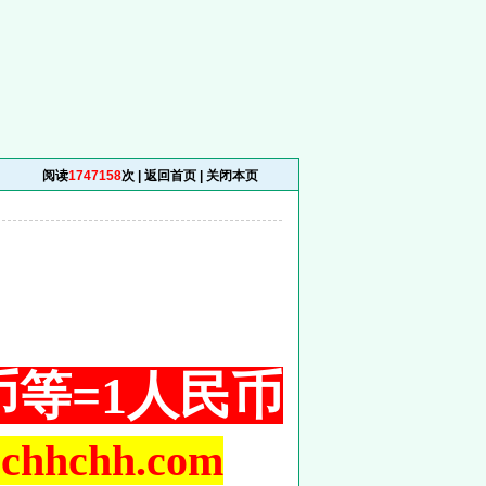
阅读
1747158
次 |
返回首页
|
关闭本页
铜币等=1人民币
hchh.com