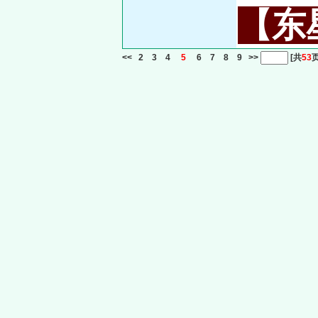
【东星
<<
2
3
4
5
6
7
8
9
>>
[共
53
页