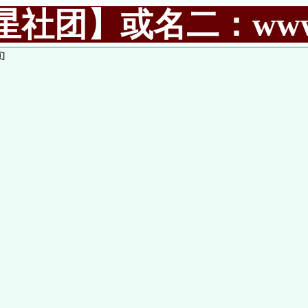
社团】或名二：www.99
]