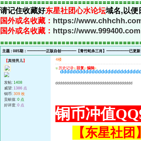
〓〓〓〓〓〓〓〓〓〓〓〓〓〓〓〓〓〓〓〓〓〓〓〓〓〓〓〓〓〓〓〓〓〓
请记住收藏好
东星社团心水论坛
域名,以便
国外或名收藏：
https://www.chhchh.co
国外或名收藏：
https://www.999400.com
〓〓〓〓〓〓〓〓〓〓〓〓〓〓〓〓〓〓〓〓〓〓〓〓〓〓〓〓〓〓〓〓〓〓
主题 :
085期：━━━━━正版自创━━━━【青竹蛇杀三肖】━━━━━━已更
4楼
【
真情男儿
】
u
历史记录
u
回复
u
编辑
u
ddddddddddddddddddddddddd
发帖:
1408
ddddddddddddddddddddddddddddddddddd
威望:
1386 点
铜币:
309 枚
贡献值:
0 点
好评度:
0 点
铜币冲值QQ9
【东星社团】或