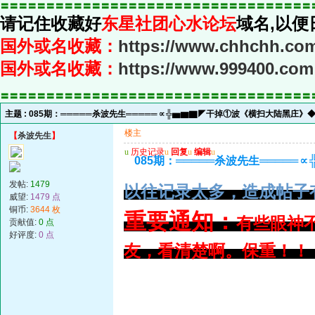
〓〓〓〓〓〓〓〓〓〓〓〓〓〓〓〓〓〓〓〓〓〓〓〓〓〓〓〓〓〓〓〓〓〓
请记住收藏好
东星社团心水论坛
域名,以便
国外或名收藏：
https://www.chhchh.co
国外或名收藏：
https://www.999400.com
〓〓〓〓〓〓〓〓〓〓〓〓〓〓〓〓〓〓〓〓〓〓〓〓〓〓〓〓〓〓〓〓〓〓
主题 :
085期：═════杀波先生═════∝╬▅▆▇◤干掉①波《横扫大陆黑庄》
楼主
【
杀波先生
】
u
历史记录
u
回复
u
编辑
u
085期：═════杀波先生═══
发帖:
1479
以往记录太多，造成帖子
威望:
1479 点
铜币:
3644 枚
重要通知：
有些眼神
贡献值:
0 点
好评度:
0 点
友，看清楚啊。保重！！