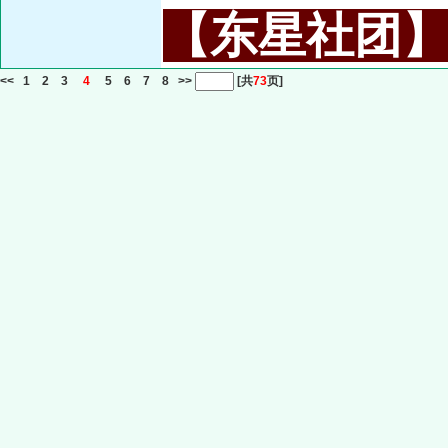
【东星社团】或名
<<
1
2
3
4
5
6
7
8
>>
[共
73
页]