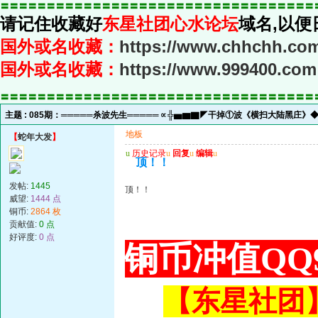
〓〓〓〓〓〓〓〓〓〓〓〓〓〓〓〓〓〓〓〓〓〓〓〓〓〓〓〓〓〓〓〓〓〓
请记住收藏好
东星社团心水论坛
域名,以便
国外或名收藏：
https://www.chhchh.co
国外或名收藏：
https://www.999400.com
〓〓〓〓〓〓〓〓〓〓〓〓〓〓〓〓〓〓〓〓〓〓〓〓〓〓〓〓〓〓〓〓〓〓
主题 :
085期：═════杀波先生═════∝╬▅▆▇◤干掉①波《横扫大陆黑庄》
地板
【
蛇年大发
】
u
历史记录
u
回复
u
编辑
u
顶！！
发帖:
1445
顶！！
威望:
1444 点
铜币:
2864 枚
贡献值:
0 点
好评度:
0 点
铜币冲值QQ9
【东星社团】或