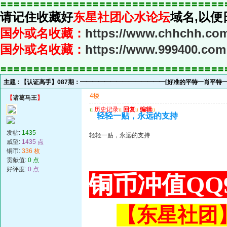
〓〓〓〓〓〓〓〓〓〓〓〓〓〓〓〓〓〓〓〓〓〓〓〓〓〓〓〓〓〓〓〓〓〓
请记住收藏好
东星社团心水论坛
域名,以便
国外或名收藏：
https://www.chhchh.co
国外或名收藏：
https://www.999400.com
〓〓〓〓〓〓〓〓〓〓〓〓〓〓〓〓〓〓〓〓〓〓〓〓〓〓〓〓〓〓〓〓〓〓
主题 :
【认证高手】087期：━━━━━━━━━━━━━━[好准的平特一肖平特
4楼
【
诸葛马王
】
u
历史记录
u
回复
u
编辑
u
轻轻一贴，永远的支持
发帖:
1435
轻轻一贴，永远的支持
威望:
1435 点
铜币:
336 枚
贡献值:
0 点
好评度:
0 点
铜币冲值QQ9
【东星社团】或