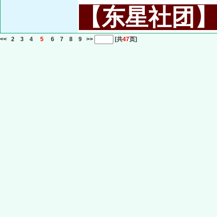
【东星社团】或名
<<
2
3
4
5
6
7
8
9
>>
[共
47
页]