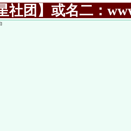
社团】或名二：www.99
]