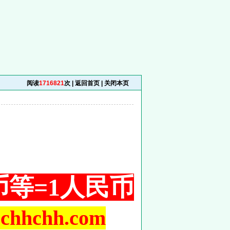
阅读
1716821
次 |
返回首页
|
关闭本页
铜币等=1人民币
hchh.com