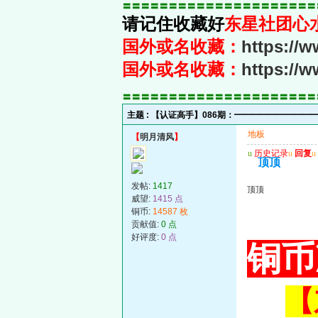
〓〓〓〓〓〓〓〓〓〓〓〓〓〓〓〓〓〓〓〓〓
请记住收藏好
东星社团心
国外或名收藏：
https://
国外或名收藏：
https://
〓〓〓〓〓〓〓〓〓〓〓〓〓〓〓〓〓〓〓〓〓
主题 :
【认证高手】086期：━━━━━━━━━
地板
【
明月清风
】
u
历史记录
u
回复
u
顶顶
发帖:
1417
顶顶
威望:
1415 点
铜币:
14587 枚
贡献值:
0 点
好评度:
0 点
铜币
【