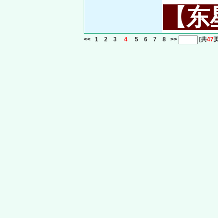
【东星
<<
1
2
3
4
5
6
7
8
>>
[共
47
页