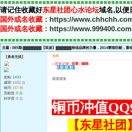
〓〓〓〓〓〓〓〓〓〓〓〓〓〓〓〓〓〓〓〓〓〓〓〓〓〓〓〓〓〓〓〓〓〓
请记住收藏好
东星社团心水论坛
域名,以便
国外或名收藏：
https://www.chhchh.co
国外或名收藏：
https://www.999400.com
〓〓〓〓〓〓〓〓〓〓〓〓〓〓〓〓〓〓〓〓〓〓〓〓〓〓〓〓〓〓〓〓〓〓
主题 :
085期:▓▓▓▓▓▓▓【双波】▓▓▓▓▓▓相信品牌的力量，2014辉煌巨献，
地板
【
勇者无惧
】
u
历史记录
u
回复
u
编辑
u
顶顶顶顶
发帖:
1433
顶顶顶顶
威望:
1432 点
铜币:
347 枚
贡献值:
0 点
好评度:
0 点
铜币冲值QQ9
【东星社团】或