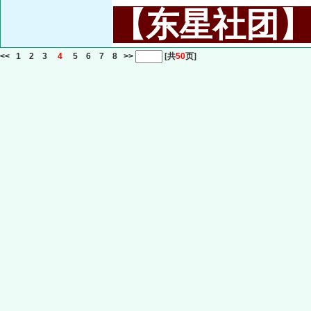
【东星社团】或名
<<
1
2
3
4
5
6
7
8
>>
[共
50
页]