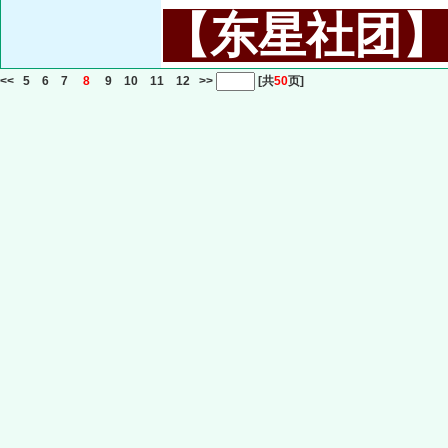
【东星社团】或名
<<
5
6
7
8
9
10
11
12
>>
[共
50
页]