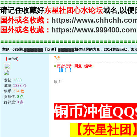
〓〓〓〓〓〓〓〓〓〓〓〓〓〓〓〓〓〓〓〓〓〓〓〓〓〓〓〓〓〓〓〓〓〓
请记住收藏好
东星社团心水论坛
域名,以便
国外或名收藏：
https://www.chhchh.co
国外或名收藏：
https://www.999400.com
〓〓〓〓〓〓〓〓〓〓〓〓〓〓〓〓〓〓〓〓〓〓〓〓〓〓〓〓〓〓〓〓〓〓
主题 :
085期:▓▓▓▓▓▓▓【双波】▓▓▓▓▓▓相信品牌的力量，2014辉煌巨献，
7楼
【
urfhd
】
u
历史记录
u
回复
u
编辑
u
顶！！
发帖:
1338
顶！！
威望:
1338 点
铜币:
324 枚
贡献值:
0 点
好评度:
0 点
铜币冲值QQ9
【东星社团】或