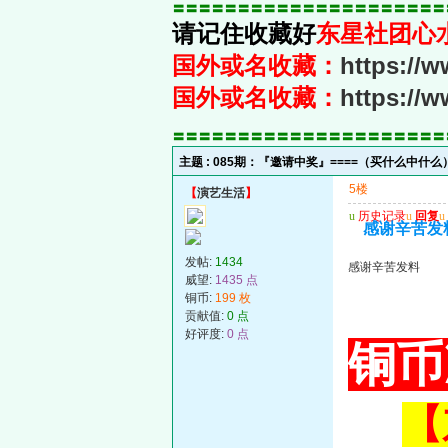
〓〓〓〓〓〓〓〓〓〓〓〓〓〓〓〓〓〓〓〓〓
请记住收藏好
东星社团心
国外或名收藏：
https://
国外或名收藏：
https://
〓〓〓〓〓〓〓〓〓〓〓〓〓〓〓〓〓〓〓〓〓
主题 :
085期：『邀请中奖』====（买什么中什么）
5楼
【
演艺生活
】
u
历史记录
u
回复
u
感谢辛苦发
发帖:
1434
感谢辛苦发料
威望:
1435 点
铜币:
199 枚
贡献值:
0 点
好评度:
0 点
铜币
【