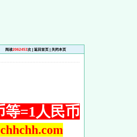
阅读
2062453
次 |
返回首页
|
关闭本页
铜币等=1人民币
hchh.com