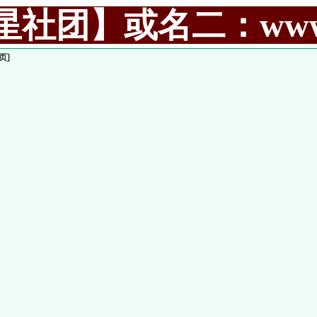
社团】或名二：www.99
页]