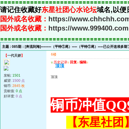
〓〓〓〓〓〓〓〓〓〓〓〓〓〓〓〓〓〓〓〓〓〓〓〓〓〓〓〓〓〓〓〓〓〓
请记住收藏好
东星社团心水论坛
域名,以便
国外或名收藏：
https://www.chhchh.co
国外或名收藏：
https://www.999400.com
〓〓〓〓〓〓〓〓〓〓〓〓〓〓〓〓〓〓〓〓〓〓〓〓〓〓〓〓〓〓〓〓〓〓
主题 :
085期：[奔流到海]════（平特①尾）══（平特①尾）══已公开连准多
6楼
【
一代天娇
】
u
历史记录
u
回复
u
编辑
u
顶顶
发帖:
1501
顶顶
威望:
1500 点
铜币:
2845 枚
贡献值:
0 点
好评度:
0 点
铜币冲值QQ9
【东星社团】或