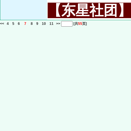
【东星社团】或名
<<
4
5
6
7
8
9
10
11
>>
[共
55
页]