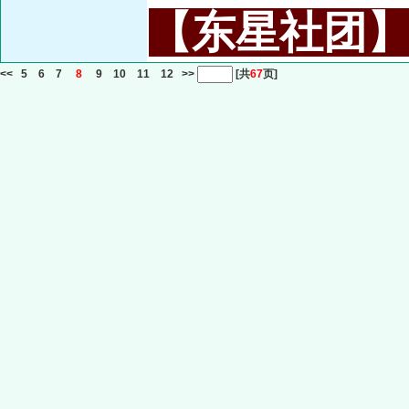
【东星社团】或名
<<
5
6
7
8
9
10
11
12
>>
[共
67
页]