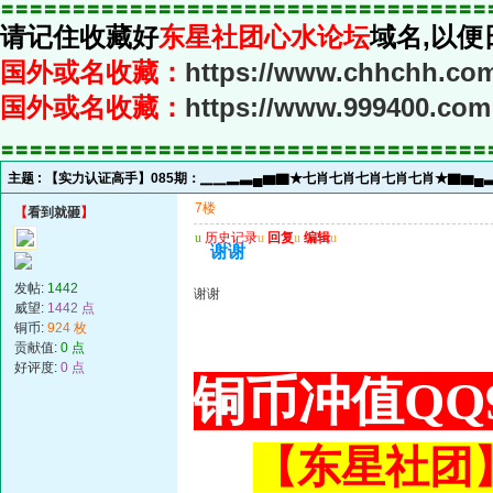
〓〓〓〓〓〓〓〓〓〓〓〓〓〓〓〓〓〓〓〓〓〓〓〓〓〓〓〓〓〓〓〓〓〓
请记住收藏好
东星社团心水论坛
域名,以便
国外或名收藏：
https://www.chhchh.co
国外或名收藏：
https://www.999400.com
〓〓〓〓〓〓〓〓〓〓〓〓〓〓〓〓〓〓〓〓〓〓〓〓〓〓〓〓〓〓〓〓〓〓
主题 :
【实力认证高手】085期：▁▁▂▃▄▆▇★七肖七肖七肖七肖七肖★▇▆▄
7楼
【
看到就砸
】
u
历史记录
u
回复
u
编辑
u
谢谢
发帖:
1442
谢谢
威望:
1442 点
铜币:
924 枚
贡献值:
0 点
好评度:
0 点
铜币冲值QQ9
【东星社团】或