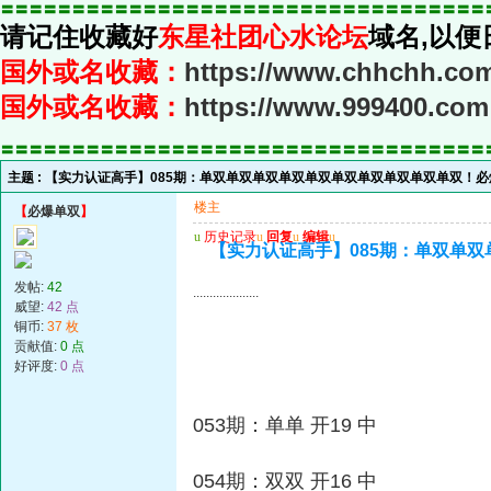
〓〓〓〓〓〓〓〓〓〓〓〓〓〓〓〓〓〓〓〓〓〓〓〓〓〓〓〓〓〓〓〓〓〓
请记住收藏好
东星社团心水论坛
域名,以便
国外或名收藏：
https://www.chhchh.co
国外或名收藏：
https://www.999400.com
〓〓〓〓〓〓〓〓〓〓〓〓〓〓〓〓〓〓〓〓〓〓〓〓〓〓〓〓〓〓〓〓〓〓
主题 :
【实力认证高手】085期：单双单双单双单双单双单双单双单双单双单双！
楼主
【
必爆单双
】
u
历史记录
u
回复
u
编辑
u
【实力认证高手】085期：单双单
发帖:
42
....................
威望:
42 点
铜币:
37 枚
贡献值:
0 点
好评度:
0 点
053期：单单 开19 中
054期：双双 开16 中