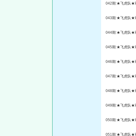
042期:★飞虎队
043期:★飞虎队
044期:★飞虎队
045期:★飞虎队
046期:★飞虎队
047期:★飞虎队
048期:★飞虎队
049期:★飞虎队
050期:★飞虎队★
051期:★飞虎队