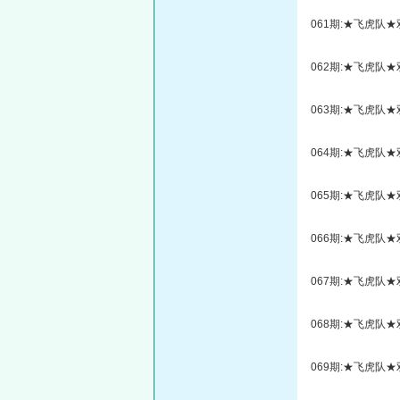
061期:★飞虎队★
062期:★飞虎队★
063期:★飞虎队
064期:★飞虎队
065期:★飞虎队
066期:★飞虎队
067期:★飞虎队
068期:★飞虎队
069期:★飞虎队