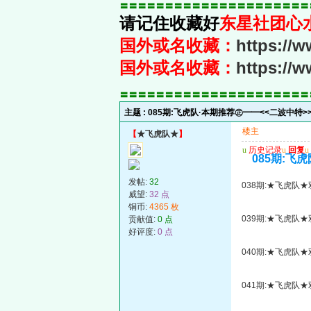
〓〓〓〓〓〓〓〓〓〓〓〓〓〓〓〓〓〓〓〓〓
请记住收藏好
东星社团心
国外或名收藏：
https://
国外或名收藏：
https://
〓〓〓〓〓〓〓〓〓〓〓〓〓〓〓〓〓〓〓〓〓
主题 :
085期:飞虎队·本期推荐㊣━━<<二波中特
楼主
【
★飞虎队★
】
u
历史记录
u
回复
u
085期:飞
发帖:
32
038期:★飞虎队
威望:
32 点
铜币:
4365 枚
039期:★飞虎队
贡献值:
0 点
好评度:
0 点
040期:★飞虎队
041期:★飞虎队