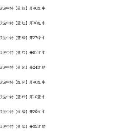
双波中特【蓝 红】开46红 中
双波中特【蓝 红】开30红 中
★双波中特【蓝 绿】开27绿 中
★双波中特【蓝 红】开01红 中
★双波中特【蓝 绿】开24红 错
★双波中特【红 绿】开46红 中
★双波中特【蓝 绿】开10蓝 中
★双波中特【红 绿】开29红 中
★双波中特【蓝 绿】开35红 错