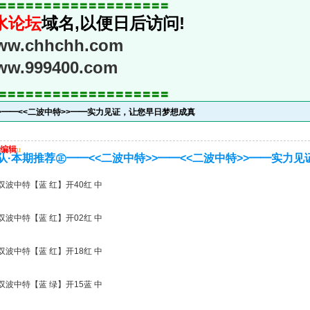
〓〓〓〓〓〓〓〓〓〓〓〓〓〓〓〓〓〓〓
水论坛
域名,以便日后访问!
www.chhchh.com
www.999400.com
〓〓〓〓〓〓〓〓〓〓〓〓〓〓〓〓〓〓〓
>>━━<<二波中特>>━━实力见证，让您早日梦想成真
编辑
u
虎队·本期推荐㊣━━<<二波中特>>━━<<二波中特>>━━实力
★双波中特【蓝 红】开40红 中
★双波中特【蓝 红】开02红 中
★双波中特【蓝 红】开18红 中
★双波中特【蓝 绿】开15蓝 中