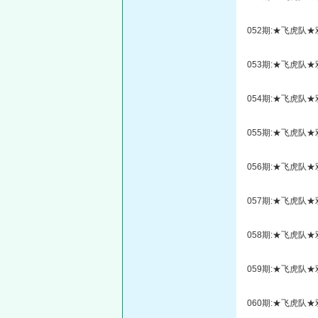
052期:★飞虎队
053期:★飞虎队
054期:★飞虎队
055期:★飞虎队
056期:★飞虎队
057期:★飞虎队
058期:★飞虎队
059期:★飞虎队
060期:★飞虎队