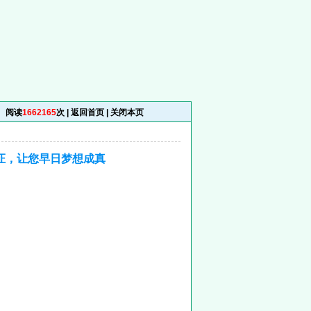
阅读
1662165
次 |
返回首页
|
关闭本页
见证，让您早日梦想成真