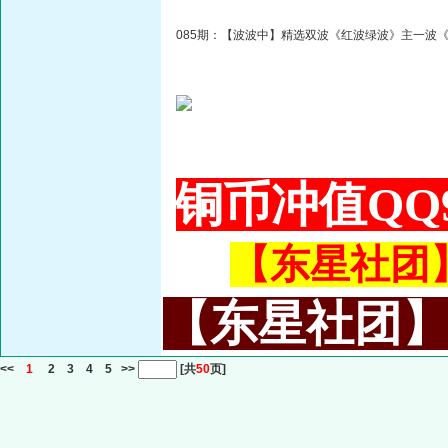
085期：【波波中】精选双波《红波绿波》主一波
铜币冲值QQ9
【东星社团】或
【东星社团】或名
<<
1
2
3
4
5
>>
[共
50
页]