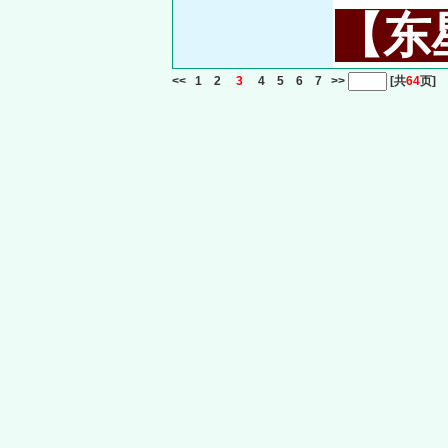
【东星
<<
1
2
3
4
5
6
7
>>
[共
64
页]