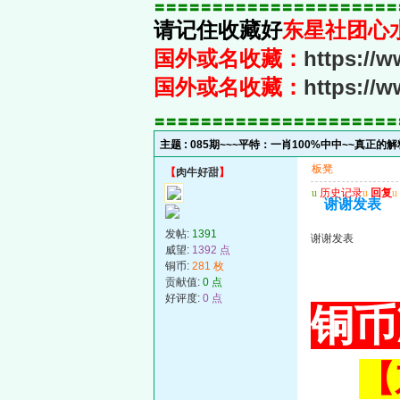
〓〓〓〓〓〓〓〓〓〓〓〓〓〓〓〓〓〓〓〓〓
请记住收藏好
东星社团心
国外或名收藏：
https://
国外或名收藏：
https://
〓〓〓〓〓〓〓〓〓〓〓〓〓〓〓〓〓〓〓〓〓
主题 :
085期~~~平特：一肖100%中中~~真正的
板凳
【
肉牛好甜
】
u
历史记录
u
回复
u
谢谢发表
发帖:
1391
谢谢发表
威望:
1392 点
铜币:
281 枚
贡献值:
0 点
好评度:
0 点
铜币
【