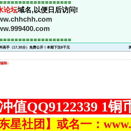
〓〓〓〓〓〓〓〓〓〓〓〓〓〓〓〓〓〓〓
水论坛
域名,以便日后访问!
www.chhchh.com
www.999400.com
〓〓〓〓〓〓〓〓〓〓〓〓〓〓〓〓〓〓〓
解料高手（17.30分）免费公开！本期下注8千元
编辑
u
冲值QQ9122339 1
东星社团】或名一：www.ch