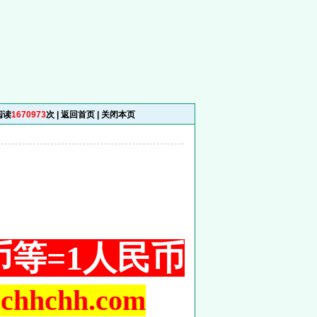
阅读
1670973
次 |
返回首页
|
关闭本页
铜币等=1人民币
hchh.com