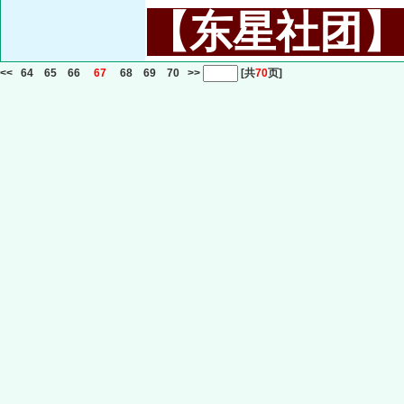
【东星社团】或名
<<
64
65
66
67
68
69
70
>>
[共
70
页]