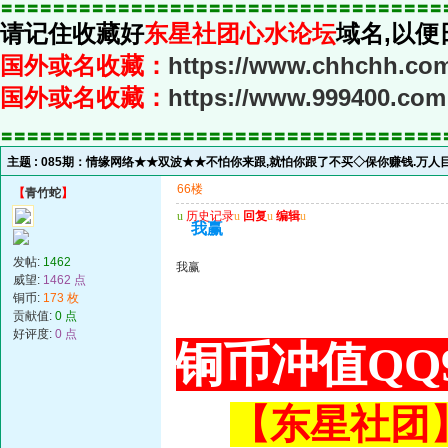
〓〓〓〓〓〓〓〓〓〓〓〓〓〓〓〓〓〓〓〓〓〓〓〓〓〓〓〓〓〓〓〓〓〓
请记住收藏好
东星社团心水论坛
域名,以便
国外或名收藏：
https://www.chhchh.co
国外或名收藏：
https://www.999400.com
〓〓〓〓〓〓〓〓〓〓〓〓〓〓〓〓〓〓〓〓〓〓〓〓〓〓〓〓〓〓〓〓〓〓
主题 :
085期：情缘网络★★双波★★不怕你来跟,就怕你跟了不买◇保你赚钱.万人目
66楼
【
青竹蛇
】
u
历史记录
u
回复
u
编辑
u
我赢
发帖:
1462
我赢
威望:
1462 点
铜币:
173 枚
贡献值:
0 点
好评度:
0 点
铜币冲值QQ9
【东星社团】或