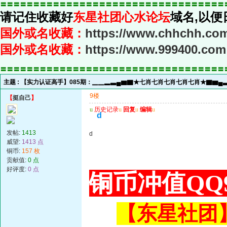
〓〓〓〓〓〓〓〓〓〓〓〓〓〓〓〓〓〓〓〓〓〓〓〓〓〓〓〓〓〓〓〓〓〓
请记住收藏好
东星社团心水论坛
域名,以便
国外或名收藏：
https://www.chhchh.co
国外或名收藏：
https://www.999400.com
〓〓〓〓〓〓〓〓〓〓〓〓〓〓〓〓〓〓〓〓〓〓〓〓〓〓〓〓〓〓〓〓〓〓
主题 :
【实力认证高手】085期：▁▁▂▃▄▆▇★七肖七肖七肖七肖七肖★▇▆▄
9楼
【
挺自己
】
u
历史记录
u
回复
u
编辑
u
d
发帖:
1413
d
威望:
1413 点
铜币:
157 枚
贡献值:
0 点
好评度:
0 点
铜币冲值QQ9
【东星社团】或