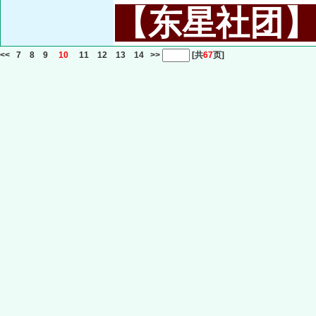
【东星社团】或名
<<
7
8
9
10
11
12
13
14
>>
[共
67
页]